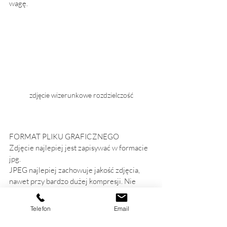
wagę.
zdjęcie wizerunkowe rozdzielczość
FORMAT PLIKU GRAFICZNEGO
Zdjęcie najlepiej jest zapisywać w formacie 
jpg. 
JPEG najlepiej zachowuje jakość zdjęcia, 
nawet przy bardzo dużej kompresji. Nie 
polecam innych formatów, więc jeżeli masz 
zdjęcie zapisane jako plik graficzny png, 
Telefon
Email
lepiej przekonwertuj je na jpg. Będzie 
znacznie lżejszy. Można to zrobić na 