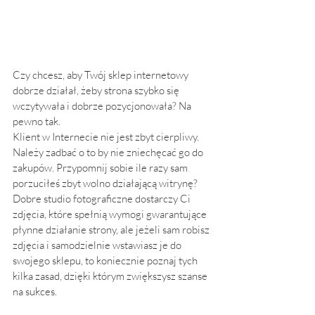
Czy chcesz, aby Twój sklep internetowy 
dobrze działał, żeby strona szybko się 
wczytywała i dobrze pozycjonowała? Na 
pewno tak. 
Klient w Internecie nie jest zbyt cierpliwy. 
Należy zadbać o to by nie zniechęcać go do 
zakupów. Przypomnij sobie ile razy sam 
porzuciłeś zbyt wolno działającą witrynę?
Dobre studio fotograficzne dostarczy Ci 
zdjęcia, które spełnią wymogi gwarantujące 
płynne działanie strony, ale jeżeli sam robisz 
zdjęcia i samodzielnie wstawiasz je do 
swojego sklepu, to koniecznie poznaj tych 
kilka zasad, dzięki którym zwiększysz szanse 
na sukces.