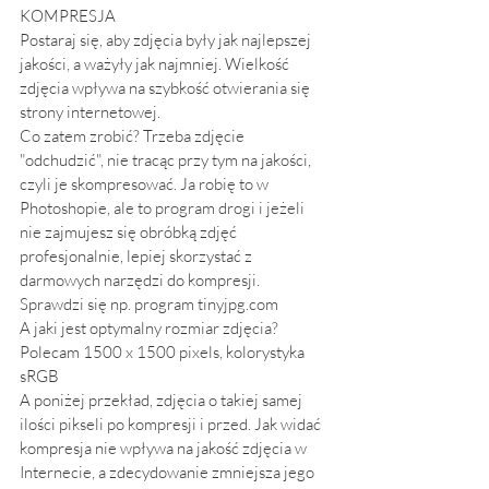
KOMPRESJA
Postaraj się, aby zdjęcia były jak najlepszej 
jakości, a ważyły jak najmniej. Wielkość 
zdjęcia wpływa na szybkość otwierania się 
strony internetowej. 
Co zatem zrobić? Trzeba zdjęcie 
"odchudzić", nie tracąc przy tym na jakości, 
czyli je skompresować. Ja robię to w 
Photoshopie, ale to program drogi i jeżeli 
nie zajmujesz się obróbką zdjęć 
profesjonalnie, lepiej skorzystać z 
darmowych narzędzi do kompresji. 
Sprawdzi się np. program tinyjpg.com
A jaki jest optymalny rozmiar zdjęcia? 
Polecam 1500 x 1500 pixels, kolorystyka 
sRGB 
A poniżej przekład, zdjęcia o takiej samej 
ilości pikseli po kompresji i przed. Jak widać 
kompresja nie wpływa na jakość zdjęcia w 
Internecie, a zdecydowanie zmniejsza jego 